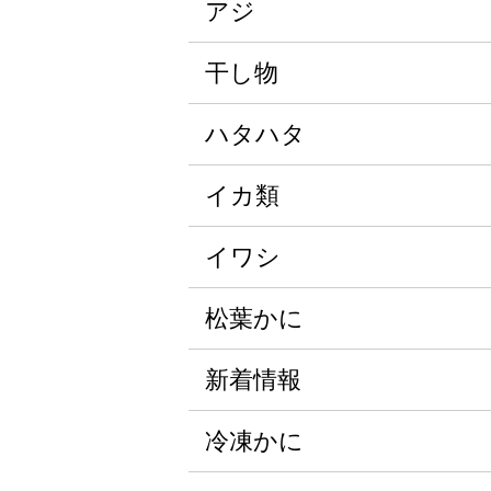
アジ
干し物
ハタハタ
イカ類
イワシ
松葉かに
新着情報
冷凍かに