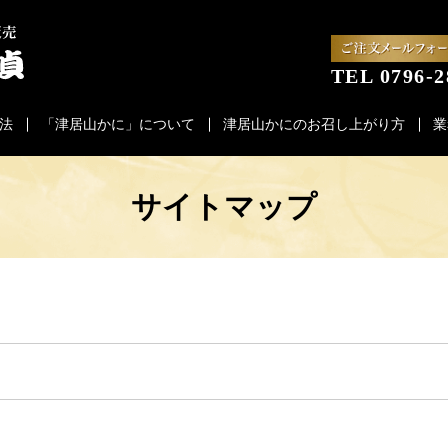
TEL 0796-2
法
「津居山かに」について
津居山かにのお召し上がり方
業
サイトマップ