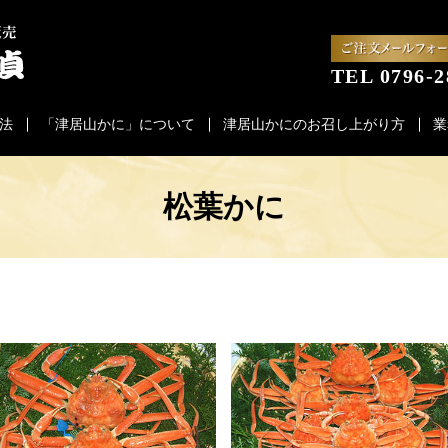
TEL 0796-2
法
「津居山かに」について
津居山かにのお召し上がり方
業
松葉かに