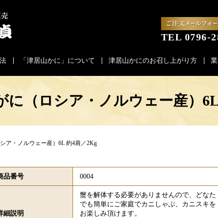
TEL 0796-2
法
「津居山かに」について
津居山かにのお召し上がり方
業
に（ロシア・ノルウェー産）6L 
ア・ノルウェー産）6L 約4肩／2Kg
商品番号
0004
蟹を解体する必要がありませんので、どなた
でも簡単にご家庭でカニしゃぶ、カニスキを
詳細説明
お楽しみ頂けます。