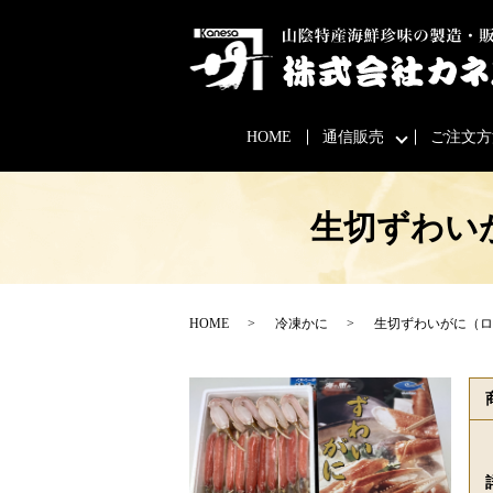
HOME
通信販売
ご注文方
生切ずわいが
HOME
冷凍かに
生切ずわいがに（ロシ